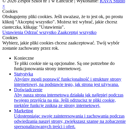
© 2026 Zespół Szkół nr 1 w Łańcucie | Wykonanie:
RAVA Studio
×
Cookies
Obsługujemy pliki cookies. Jeśli uważasz, że to jest ok, po prostu
kliknij "Akceptuj wszystko". Możesz też wybrać, jakie chcesz
ciasteczka, klikając "Ustawienia".
Ustawienia
Odrzuć wszystko
Zaakceptuj wszystko
Cookies
Wybierz, jakie pliki cookies chcesz zaakceptować. Twój wybór
zostanie zachowany przez rok.
Konieczne
Te pliki cookie nie są opcjonalne. Są one potrzebne do
funkcjonowania strony internetowej.
Statystyka
Abyśmy mogli poprawić funkcjonalność i strukturę strony
internetowej, na podstawie tego, jak strona jest używana.
Doświadczenie
Aby nasza strona internetowa działała jak najlepiej podczas
twojego przejścia na nią. Jeśli odrzucisz te pliki cookie,
niektóre funkcje znikną ze strony internetowej.
Marketing
Udostępniając swoje zainteresowania i zachowania podczas
odwiedzania naszej strony, zwiększasz szansę na zobaczenie
spersonalizowanych treści i ofert.