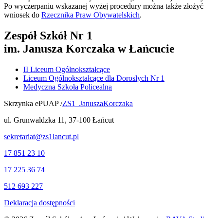
Po wyczerpaniu wskazanej wyżej procedury można także złożyć
wniosek do
Rzecznika Praw Obywatelskich
.
Zespół Szkół Nr 1
im. Janusza Korczaka w Łańcucie
II Liceum Ogólnokształcące
Liceum Ogólnokształcące dla Dorosłych Nr 1
Medyczna Szkoła Policealna
Skrzynka ePUAP /
ZS1_JanuszaKorczaka
ul. Grunwaldzka 11, 37-100 Łańcut
sekretariat@zs1lancut.pl
17 851 23 10
17 225 36 74
512 693 227
Deklaracja dostępności