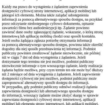
Każdy ma prawo do wystąpienia z żądaniem zapewnienia
dostępności cyfrowej strony internetowej, aplikacji mobilnej lub
jakiegoś ich elementu. Można także zażądać udostępnienia
informacji za pomocą alternatywnego sposobu dostępu, na przykład
przez odczytanie niedostępnego cyfrowo dokumentu, opisanie
zawartości filmu bez audiodeskrypcji itp. Żądanie powinno
zawierać dane osoby zgłaszającej żądanie, wskazanie, o którą stronę
internetową lub aplikację mobilną chodzi oraz sposób kontaktu.
Jeżeli osoba żądająca zgłasza potrzebę otrzymania informacji
za pomocą alternatywnego sposobu dostępu, powinna także określić
dogodny dla niej sposób przedstawienia tej informacji. Podmiot
publiczny powinien zrealizować żądanie niezwłocznie, nie później
niż w ciągu 7 dni od dnia wystąpienia z żądaniem. Jeżeli
dotrzymanie tego terminu nie jest możliwe, podmiot publiczny
niezwłocznie informuje o tym wnoszącego żądanie, kiedy realizacja
żądania będzie możliwa, przy czym termin ten nie może być dłuższy
niż 2 miesiące od dnia wystąpienia z żądaniem. Jeżeli zapewnienie
dostępności cyfrowej nie jest możliwe, podmiot publiczny może
zaproponować alternatywny sposób dostępu do informacji.
W przypadku, gdy podmiot publiczny odmówi realizacji żądania
zapewnienia dostępności lub alternatywnego sposobu dostępu
do informacji, wnoszący żądanie możne złożyć skargę w sprawie
zapewniana dostępności cyfrowej strony internetowej, aplikacji
mobilnej lub elementu strony internetowej, lub aplikacji mobilnej.